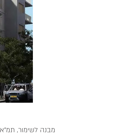
מבנה לשימור, תמ"א 38/2 הריסה ובניית 20 יחידות דיור מעל מרתף + מסחר בקומת קר